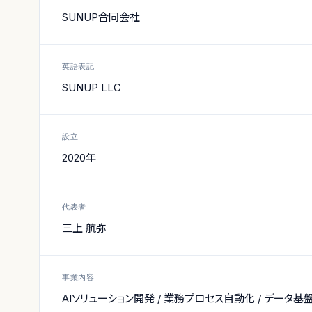
SUNUP合同会社
英語表記
SUNUP LLC
設立
2020年
代表者
三上 航弥
事業内容
AIソリューション開発 / 業務プロセス自動化 / データ基