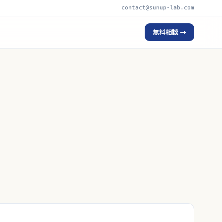
contact@sunup-lab.com
無料相談 →